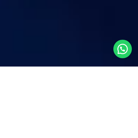
Aqui suas oportunidades são
diversas
O LCbank conta com um time de especialistas
em RPVs e Precatórios que, de forma individual e
humanizada, ajuda nossos clientes a sair da fila
da justiça e a receber os valores de seus